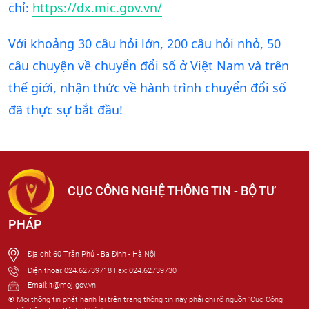
chỉ:
https://dx.mic.gov.vn/
Với khoảng 30 câu hỏi lớn, 200 câu hỏi nhỏ, 50
câu chuyện về chuyển đổi số ở Việt Nam và trên
thế giới, nhận thức về hành trình chuyển đổi số
đã thực sự bắt đầu!
CỤC CÔNG NGHỆ THÔNG TIN - BỘ TƯ
PHÁP
Địa chỉ: 60 Trần Phú - Ba Đình - Hà Nội
Điện thoại: 024.62739718 Fax: 024.62739730
Email: it@moj.gov.vn
® Mọi thông tin phát hành lại trên trang thông tin này phải ghi rõ nguồn "Cục Công