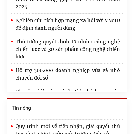
2025
Nghiên cứu tích hợp mạng xã hội với VNeID
để định danh người dùng
Thủ tướng quyết định 10 nhóm công nghệ
chiến lược và 30 sản phẩm công nghệ chiến
Nâng cao hiệu quả chuyển đổi số trong Hệ
lược
thống Thi hành án dân sự
Hỗ trợ 300.000 doanh nghiệp vừa và nhỏ
Ứng dụng AI phục vụ việc xây dựng và tổ
chuyển đổi số
chức thi hành pháp luật
Chuyển đổi số ngành tài chính - ngân
Bộ Tư pháp hướng tới nền tảng kiểm soát
hàng: Cơ hội bứt phá từ AI, dữ liệu số
thủ tục hành chính thông minh
Tin nóng
Quy trình mới về tiếp nhận, giải quyết thủ
tục hành chính trên môi trường điện tử